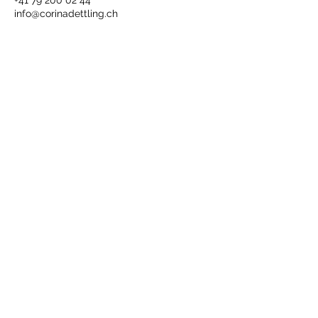
+41 79 200 02 44
info@corinadettling.ch
NEWSLETTER
ANMELDEN
ADRESSE
Ernährungs- & Hormoncoach
Corina Dettling
Im eisernen Zeit 1
3. Stock Osteo Kreis 6 Zürich