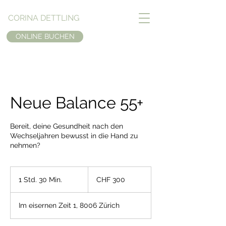
CORINA DETTLING
ONLINE BUCHEN
Neue Balance 55+
Bereit, deine Gesundheit nach den
Wechseljahren bewusst in die Hand zu
300
Schweizer
1 Std. 30 Min.
1
CHF 300
Franken
S
t
Im eisernen Zeit 1, 8006 Zürich
d
3