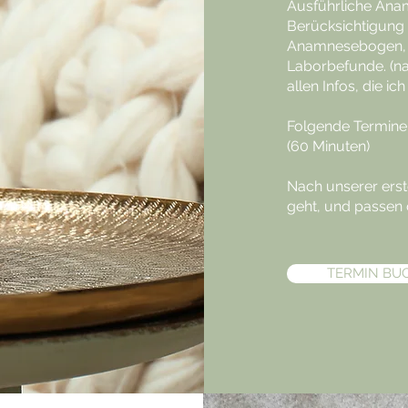
Ausführliche Ana
Berücksichtigung 
Anamnesebogen, E
Laborbefunde. (n
allen Infos, die i
Folgende Termin
(60 Minuten)
Nach unserer erst
geht, und passen d
TERMIN BU