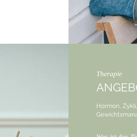
Therapie
ANGEB
Hormon, Zykl
Gewichtsma
Was ist das Z