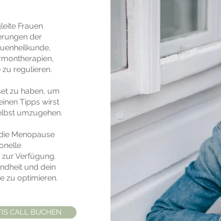
leite Frauen
erungen der
uenheilkunde,
rmontherapien,
 zu regulieren.
dset zu haben, um
einen Tipps wirst
 selbst umzugehen.
 die Menopause
onelle
 zur Verfügung.
ndheit und dein
 zu optimieren.
TIS CALL BUCHEN