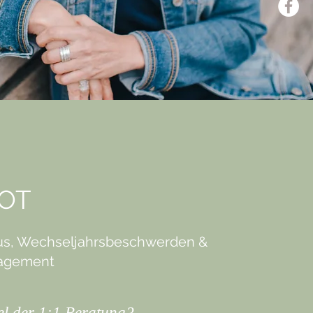
OT
us, Wechseljahrsbeschwerden &
nagement
iel der 1:1 Beratung?