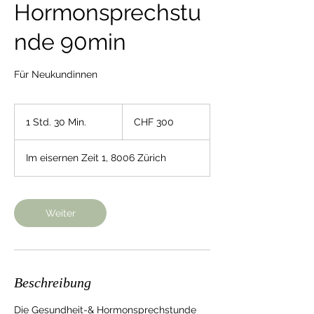
Hormonsprechstu
nde 90min
Für Neukundinnen
300
Schweizer
1 Std. 30 Min.
1
CHF 300
Franken
S
t
Im eisernen Zeit 1, 8006 Zürich
d
3
0
M
Weiter
i
n
.
Beschreibung
Die Gesundheit-& Hormonsprechstunde