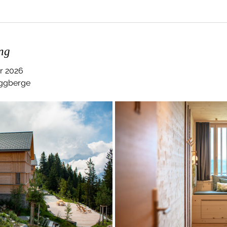
ng
er 2026
Eggberge