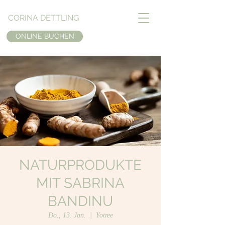
CORINA DETTLING
ONLINE BUCHEN
NATURPRODUKTE
MIT SABRINA
BANDINU
Do., 13. Jan.
  |  
Yotree