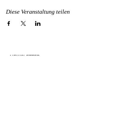
Diese Veranstaltung teilen
NEWSLETTER
ANMELDEN
ADRESSE
Ernährungs- & Hormoncoach
Corina Dettling
Im eisernen Zeit 1
3. Stock Osteo Kreis 6 Zürich