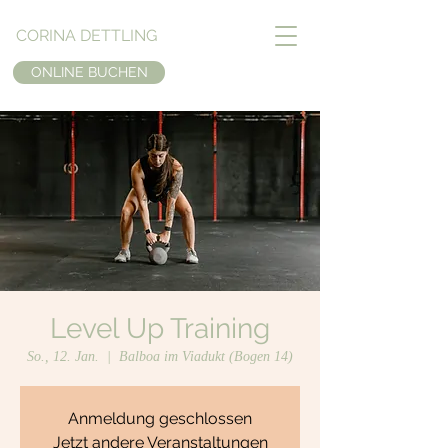
CORINA DETTLING
ONLINE BUCHEN
Level Up Training
So., 12. Jan.
  |  
Balboa im Viadukt (Bogen 14)
Anmeldung geschlossen
Jetzt andere Veranstaltungen