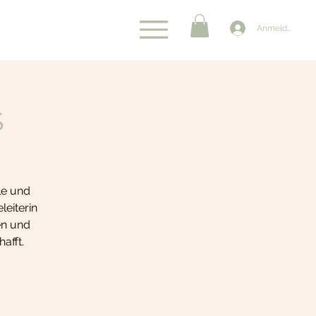
Anmelden
S
ele und
leiterin
en und
afft.