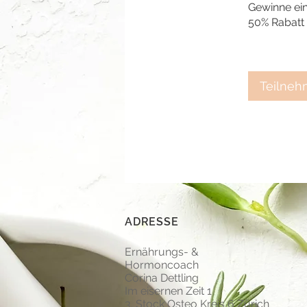
Gewinne ei
50% Rabatt 
Teilne
ADRESSE
Ernährungs- &
Hormoncoach
Corina Dettling
Im eisernen Zeit 1
3. Stock Osteo Kreis 6 Zürich