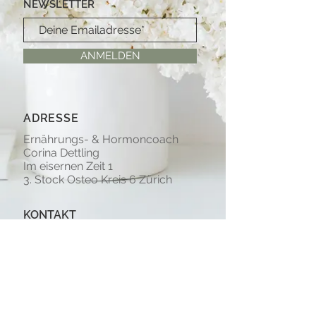
NEWSLETTER
ANMELDEN
ADRESSE
Ernährungs- & Hormoncoach
Corina Dettling
Im eisernen Zeit 1
3. Stock Osteo Kreis 6 Zürich
KONTAKT
+41 79 200 02 44
info@corinadettling.ch
Impressum/Datenschutz