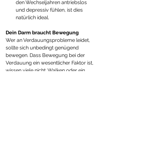
den Wechseljahren antriebslos 
und depressiv fühlen, ist dies 
natürlich ideal. 
Dein Darm braucht Bewegung
Wer an Verdauungsprobleme leidet, 
sollte sich unbedingt genügend 
bewegen. Dass Bewegung bei der 
Verdauung ein wesentlicher Faktor ist, 
wissen viele nicht. Walken oder ein 
Spaziergang regt die Darmtätigkeit 
an, weil über die Beine auch der 
Bauch in Bewegung kommt. Yoga 
wirkt sich auch sehr positiv auf die 
Verdauung aus. Ideal ist sanftes 
Ausdauertraining wie beim 
Radfahren, Schwimmen oder Laufen. 
Aqua-Gymnastik eignet sich ebenfalls 
gut, da durch die 