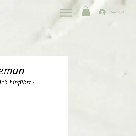
Anmelden
geman
ich hinführt»