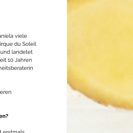
niela viele 
rque du Soleil 
 und landetet 
eit 10 Jahren 
eitsberaterin 
geren 
men?
t erstmals 