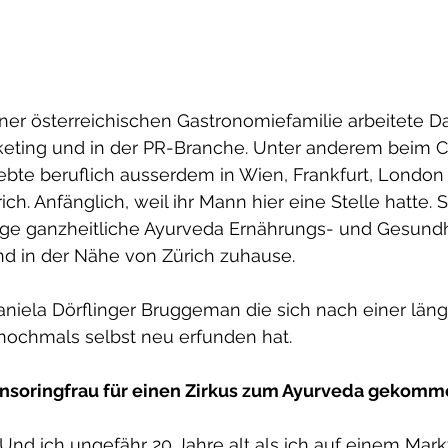
ner österreichischen Gastronomiefamilie arbeitete Da
eting und in der PR-Branche. Unter anderem beim Ci
ebte beruflich ausserdem in Wien, Frankfurt, London
ich. Anfänglich, weil ihr Mann hier eine Stelle hatte. S
rige ganzheitliche Ayurveda Ernährungs- und Gesundh
nd in der Nähe von Zürich zuhause.
aniela Dörflinger Bruggeman die sich nach einer län
nochmals selbst neu erfunden hat.
onsoringfrau für einen Zirkus zum Ayurveda gekom
Und ich ungefähr 20 Jahre alt als ich auf einem Mark