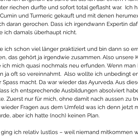
er riechen durfte und sofort total geflasht war.  Ich 
t Cumin und Turmeric gekauft und mit denen herumex
ch daran gerochen. Dass ich irgendwann Expertin da
e ich damals überhaupt nicht. 
ich schon viel länger praktiziert und bin dann so e
, das gehört ja irgendwie zusammen. Also unsere K
 ich mich quasi nochmals neu erfunden. Wenn man F
n ja oft so vereinnahmt.  Also wollte ich unbedingt e
r Spass macht. Da war wieder das Ayurveda. Aus diese
ass ich entsprechende Ausbildungen absolviert hab
te. Zuerst nur für mich, ohne damit nach aussen zu tr
wieder Fragen aus dem Umfeld was ich denn jetzt 
e, aber ich hatte (noch) keinen Plan.
 ging ich relativ lustlos – weil niemand mitkommen wo