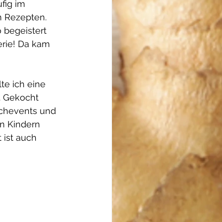
fig im 
n Rezepten.  
 begeistert 
erie! Da kam 
te ich eine 
. Gekocht 
ochevents und 
n Kindern 
 ist auch 