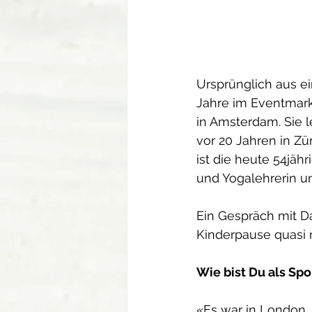
Ursprünglich aus ei
Jahre im Eventmark
in Amsterdam. Sie l
vor 20 Jahren in Zür
ist die heute 54jäh
und Yogalehrerin u
Ein Gespräch mit D
Kinderpause quasi 
Wie bist Du als Sp
«Es war in London. 