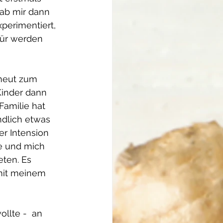
hab mir dann 
perimentiert, 
für werden 
rneut zum 
inder dann 
amilie hat 
ndlich etwas 
r Intension 
e und mich 
eten. Es 
mit meinem 
llte -  an 